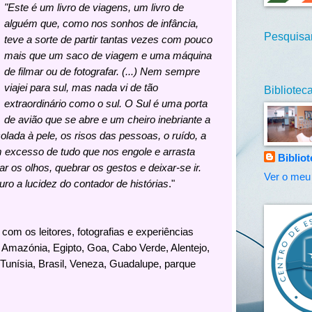
"Este é um livro de viagens, um livro de
alguém que, como nos sonhos de infância,
Pesquisar
teve a sorte de partir tantas vezes com pouco
mais que um saco de viagem e uma máquina
de filmar ou de fotografar. (...) Nem sempre
viajei para sul, mas nada vi de tão
Bibliote
extraordinário como o sul. O Sul é uma porta
de avião que se abre e um cheiro inebriante a
olada à pele, os risos das pessoas, o ruído, a
 excesso de tudo que nos engole e arrasta
Biblio
 os olhos, quebrar os gestos e deixar-se ir.
Ver o meu 
ro a lucidez do contador de histórias
."
 com os leitores, fotografias e experiências
 Amazónia, Egipto, Goa, Cabo Verde, Alentejo,
unísia, Brasil, Veneza, Guadalupe, parque