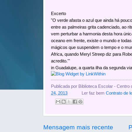
Excerto
"O verde afasta o azul que ainda há pouc
entre as palmeiras grita cadenciado, ao ri
vem perturbar a harmonia desta hora única
oceano em frente, existe o mundo e tod
mágicos que suspendem o tempo e o mun
Africa, quando Meryl Streep diz para Robe
acredito.'"
in Guadalupe, a quarta ilha da segunda v
Publicada por
Biblioteca Escolar - Centro
24, 2013
Ler faz bem
Contrato de le
Mensagem mais recente
P