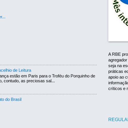
A RBE pro
agregador 
seja na es
celhio de Leitura
práticas e
nça estão em Paris para o Troféu do Porquinho de
apoio ao c
 contudo, as preciosas sal...
informação
críticos e
o do Brasil
REGULA