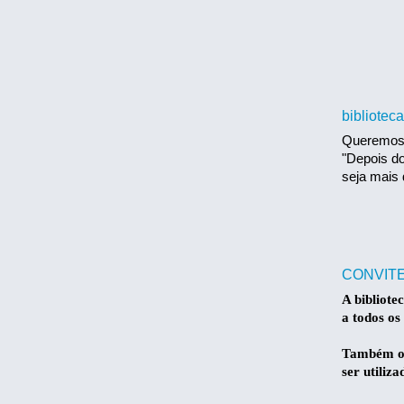
bibliotec
Queremos c
"Depois do
seja mais 
CONVIT
A bibliote
a todos os
Também os
ser utiliza